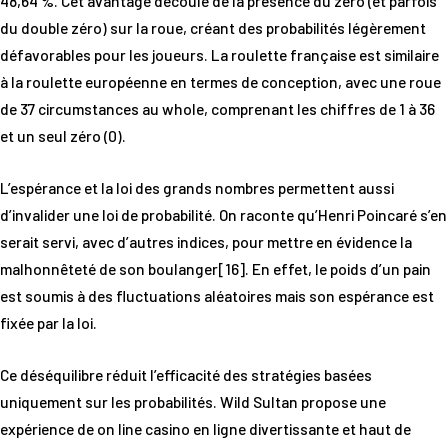
48,64 %. Cet avantage découle de la présence du zéro (et parfois
du double zéro) sur la roue, créant des probabilités légèrement
défavorables pour les joueurs. La roulette française est similaire
à la roulette européenne en termes de conception, avec une roue
de 37 circumstances au whole, comprenant les chiffres de 1 à 36
et un seul zéro (0).
L’espérance et la loi des grands nombres permettent aussi
d’invalider une loi de probabilité. On raconte qu’Henri Poincaré s’en
serait servi, avec d’autres indices, pour mettre en évidence la
malhonnêteté de son boulanger[16]. En effet, le poids d’un pain
est soumis à des fluctuations aléatoires mais son espérance est
fixée par la loi.
Ce déséquilibre réduit l’efficacité des stratégies basées
uniquement sur les probabilités. Wild Sultan propose une
expérience de on line casino en ligne divertissante et haut de