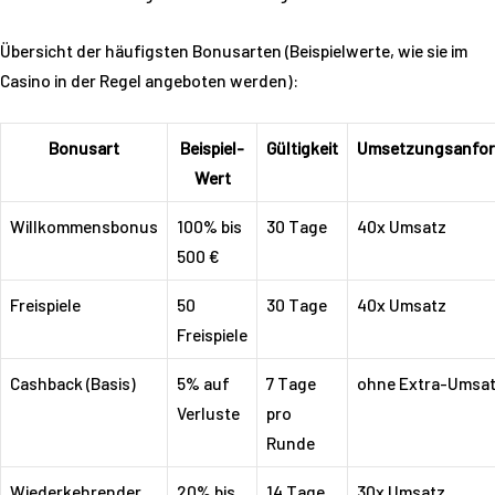
Übersicht der häufigsten Bonusarten (Beispielwerte, wie sie im
Casino in der Regel angeboten werden):
Bonusart
Beispiel-
Gültigkeit
Umsetzungsanfor
Wert
Willkommensbonus
100% bis
30 Tage
40x Umsatz
500 €
Freispiele
50
30 Tage
40x Umsatz
Freispiele
Cashback (Basis)
5% auf
7 Tage
ohne Extra-Umsa
Verluste
pro
Runde
Wiederkehrender
20% bis
14 Tage
30x Umsatz