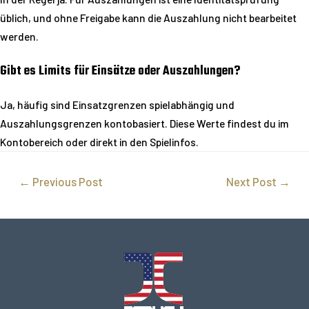
üblich, und ohne Freigabe kann die Auszahlung nicht bearbeitet
werden.
Gibt es Limits für Einsätze oder Auszahlungen?
Ja, häufig sind Einsatzgrenzen spielabhängig und
Auszahlungsgrenzen kontobasiert. Diese Werte findest du im
Kontobereich oder direkt in den Spielinfos.
←
Previous Post
Next Post
→