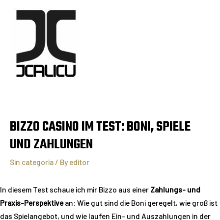
BIZZO CASINO IM TEST: BONI, SPIELE
UND ZAHLUNGEN
Sin categoría
/ By
editor
In diesem Test schaue ich mir Bizzo aus einer
Zahlungs- und
Praxis-Perspektive
an: Wie gut sind die Boni geregelt, wie groß ist
das Spielangebot, und wie laufen Ein- und Auszahlungen in der