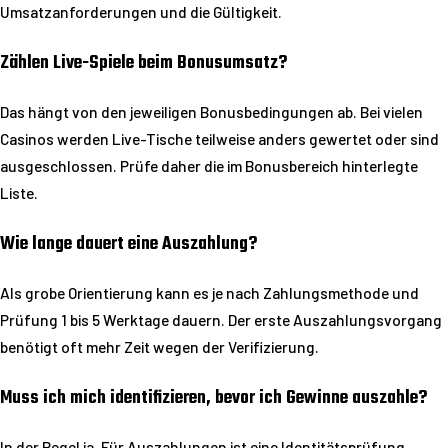
Umsatzanforderungen und die Gültigkeit.
Zählen Live-Spiele beim Bonusumsatz?
Das hängt von den jeweiligen Bonusbedingungen ab. Bei vielen
Casinos werden Live-Tische teilweise anders gewertet oder sind
ausgeschlossen. Prüfe daher die im Bonusbereich hinterlegte
Liste.
Wie lange dauert eine Auszahlung?
Als grobe Orientierung kann es je nach Zahlungsmethode und
Prüfung 1 bis 5 Werktage dauern. Der erste Auszahlungsvorgang
benötigt oft mehr Zeit wegen der Verifizierung.
Muss ich mich identifizieren, bevor ich Gewinne auszahle?
In der Regel ja. Für Auszahlungen ist eine Identitätsprüfung