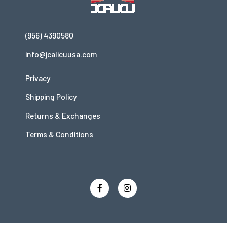
(956) 4390580
info@jcalicuusa.com
Privacy
Shipping Policy
Returns & Exchanges
Terms & Conditions