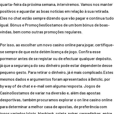
quarta-feira da próxima semana, interviremos. Vamos nos manter
positivos e aguardar as boas notícias em relação à sua retirada.
Eles no chat estão sempre dizendo que vão pagar e continua tudo
igual. Bónus e PromoçõesGostamos de um bom bónus de boas-
vindas, bem como outras promoções regulares.
Por isso, ao escolher um novo casino online para jogar, certifique-
se sempre de que este detém licença de jogo. Confira esse
pormenor antes de se registar ou de efectuar qualquer depósito,
já que a segurança do seu dinheiro pode estar dependente desse
pequeno gesto. Para retirar o dinheiro, já é mais complicado.Estes
mesmos dados e argumentos foram apresentados à Betclic, por
by way of de chat e e-mail sem alguma resposta. Jogos de
CasinoGostamos de variar na diversão e, além das apostas
desportivas, também procuramos explorar o on line casino online
para determinar a melhor casa de apostas, de preferência com
jogos variados (slots, blackjack, roleta, poker, raspadinhas, entre