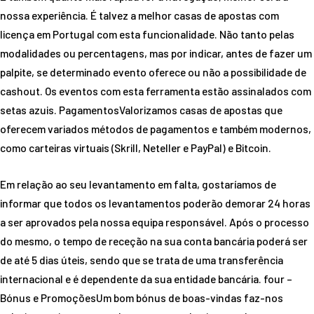
nossa experiência. É talvez a melhor casas de apostas com
licença em Portugal com esta funcionalidade. Não tanto pelas
modalidades ou percentagens, mas por indicar, antes de fazer um
palpite, se determinado evento oferece ou não a possibilidade de
cashout. Os eventos com esta ferramenta estão assinalados com
setas azuis. PagamentosValorizamos casas de apostas que
oferecem variados métodos de pagamentos e também modernos,
como carteiras virtuais (Skrill, Neteller e PayPal) e Bitcoin.
Em relação ao seu levantamento em falta, gostaríamos de
informar que todos os levantamentos poderão demorar 24 horas
a ser aprovados pela nossa equipa responsável. Após o processo
do mesmo, o tempo de receção na sua conta bancária poderá ser
de até 5 dias úteis, sendo que se trata de uma transferência
internacional e é dependente da sua entidade bancária. four –
Bónus e PromoçõesUm bom bónus de boas-vindas faz-nos