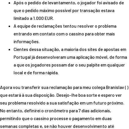
Após o pedido de levantamento, o jogador foi avisado de
que o pedido máximo possível por transação estava
limitado a 1.000 EUR.
A equipe de reclamações tentou resolver o problema
entrando em contato com o cassino para obter mais
informações.
Cientes dessa situação, a maioria dos sites de apostas em
Portugal já desenvolveram uma aplicação móvel, de forma
a que os jogadores possam dar o seu palpite em qualquer
local e de forma rápida.
Agora vou transferir sua reclamação para meu colega Branislav ( )
que estará à sua disposição. Desejo-lhe boa sorte e espero ver
seu problema resolvido a sua satisfação em um futuro próximo.
No entanto, definirei o cronômetro para 7 dias adicionais,
permitindo que o cassino processe o pagamento em duas
semanas completas e, se não houver desenvolvimento até