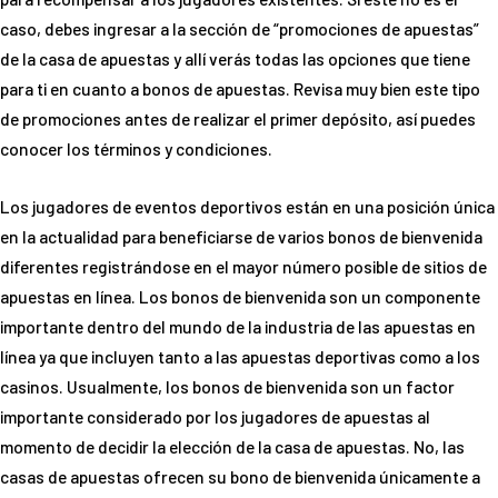
caso, debes ingresar a la sección de “promociones de apuestas”
de la casa de apuestas y allí verás todas las opciones que tiene
para ti en cuanto a bonos de apuestas. Revisa muy bien este tipo
de promociones antes de realizar el primer depósito, así puedes
conocer los términos y condiciones.
Los jugadores de eventos deportivos están en una posición única
en la actualidad para beneficiarse de varios bonos de bienvenida
diferentes registrándose en el mayor número posible de sitios de
apuestas en línea. Los bonos de bienvenida son un componente
importante dentro del mundo de la industria de las apuestas en
línea ya que incluyen tanto a las apuestas deportivas como a los
casinos. Usualmente, los bonos de bienvenida son un factor
importante considerado por los jugadores de apuestas al
momento de decidir la elección de la casa de apuestas. No, las
casas de apuestas ofrecen su bono de bienvenida únicamente a