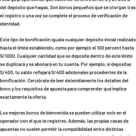
del depósito que hagas. Son bonos pequeños que se otorgan tras
el registro o una vez se complete el proceso de verificación de
identidad.
Este tipo de bonificación iguala cualquier depósito inicial realizado
hasta el límite establecido, como por ejemplo el 100 percent hasta
S/1000. Cualquier cantidad que se deposite dentro de este límite
se duplicará y se abonará en tu cuenta. Por ejemplo, si depositas
S/400, tu saldo reflejará S/400 adicionales procedentes de la
bonificación. Cerciórate de leer detenidamente los detalles del
bono y los requisitos de apuesta para comprender qué implica
exactamente la oferta.
Los mejores bonos de bienvenida se pueden utilizar solo en el
operador con el que te registres. Además, las propias casas de
apuestas no suelen permitir la compatibilidad entre distintas