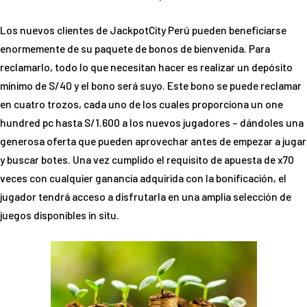
Los nuevos clientes de JackpotCity Perú pueden beneficiarse
enormemente de su paquete de bonos de bienvenida. Para
reclamarlo, todo lo que necesitan hacer es realizar un depósito
mínimo de S/40 y el bono será suyo. Este bono se puede reclamar
en cuatro trozos, cada uno de los cuales proporciona un one
hundred pc hasta S/1.600 a los nuevos jugadores – dándoles una
generosa oferta que pueden aprovechar antes de empezar a jugar
y buscar botes. Una vez cumplido el requisito de apuesta de x70
veces con cualquier ganancia adquirida con la bonificación, el
jugador tendrá acceso a disfrutarla en una amplia selección de
juegos disponibles in situ.