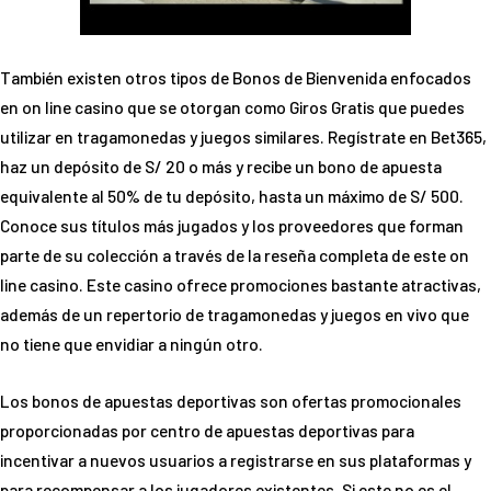
También existen otros tipos de Bonos de Bienvenida enfocados
en on line casino que se otorgan como Giros Gratis que puedes
utilizar en tragamonedas y juegos similares. Regístrate en Bet365,
haz un depósito de S/ 20 o más y recibe un bono de apuesta
equivalente al 50% de tu depósito, hasta un máximo de S/ 500.
Conoce sus títulos más jugados y los proveedores que forman
parte de su colección a través de la reseña completa de este on
line casino. Este casino ofrece promociones bastante atractivas,
además de un repertorio de tragamonedas y juegos en vivo que
no tiene que envidiar a ningún otro.
Los bonos de apuestas deportivas son ofertas promocionales
proporcionadas por centro de apuestas deportivas para
incentivar a nuevos usuarios a registrarse en sus plataformas y
para recompensar a los jugadores existentes. Si este no es el