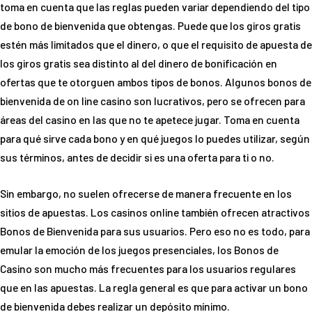
toma en cuenta que las reglas pueden variar dependiendo del tipo
de bono de bienvenida que obtengas. Puede que los giros gratis
estén más limitados que el dinero, o que el requisito de apuesta de
los giros gratis sea distinto al del dinero de bonificación en
ofertas que te otorguen ambos tipos de bonos. Algunos bonos de
bienvenida de on line casino son lucrativos, pero se ofrecen para
áreas del casino en las que no te apetece jugar. Toma en cuenta
para qué sirve cada bono y en qué juegos lo puedes utilizar, según
sus términos, antes de decidir si es una oferta para ti o no.
Sin embargo, no suelen ofrecerse de manera frecuente en los
sitios de apuestas. Los casinos online también ofrecen atractivos
Bonos de Bienvenida para sus usuarios. Pero eso no es todo, para
emular la emoción de los juegos presenciales, los Bonos de
Casino son mucho más frecuentes para los usuarios regulares
que en las apuestas. La regla general es que para activar un bono
de bienvenida debes realizar un depósito mínimo.