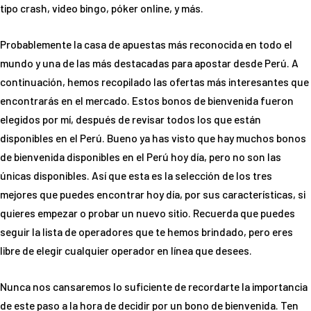
tipo crash, video bingo, póker online, y más.
Probablemente la casa de apuestas más reconocida en todo el
mundo y una de las más destacadas para apostar desde Perú. A
continuación, hemos recopilado las ofertas más interesantes que
encontrarás en el mercado. Estos bonos de bienvenida fueron
elegidos por mí, después de revisar todos los que están
disponibles en el Perú. Bueno ya has visto que hay muchos bonos
de bienvenida disponibles en el Perú hoy día, pero no son las
únicas disponibles. Así que esta es la selección de los tres
mejores que puedes encontrar hoy día, por sus características, si
quieres empezar o probar un nuevo sitio. Recuerda que puedes
seguir la lista de operadores que te hemos brindado, pero eres
libre de elegir cualquier operador en línea que desees.
Nunca nos cansaremos lo suficiente de recordarte la importancia
de este paso a la hora de decidir por un bono de bienvenida. Ten