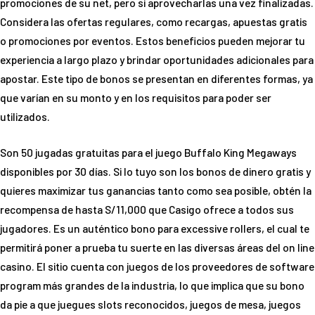
promociones de su net, pero sí aprovecharlas una vez finalizadas.
Considera las ofertas regulares, como recargas, apuestas gratis
o promociones por eventos. Estos beneficios pueden mejorar tu
experiencia a largo plazo y brindar oportunidades adicionales para
apostar. Este tipo de bonos se presentan en diferentes formas, ya
que varían en su monto y en los requisitos para poder ser
utilizados.
Son 50 jugadas gratuitas para el juego Buffalo King Megaways
disponibles por 30 días. Si lo tuyo son los bonos de dinero gratis y
quieres maximizar tus ganancias tanto como sea posible, obtén la
recompensa de hasta S/11,000 que Casigo ofrece a todos sus
jugadores. Es un auténtico bono para excessive rollers, el cual te
permitirá poner a prueba tu suerte en las diversas áreas del on line
casino. El sitio cuenta con juegos de los proveedores de software
program más grandes de la industria, lo que implica que su bono
da pie a que juegues slots reconocidos, juegos de mesa, juegos