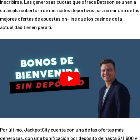
inscribirse. Las generosas cuotas que ofrece Betsson se unen a
su amplia cobertura de mercados deportivos para crear una de las
mejores ofertas de apuestas on-line que los casinos de la
actualidad tienen para ti.
Por último, JackpotCity cuenta con una de las ofertas más
generosas, con una bonificación por depósito de hasta S/1.600 y