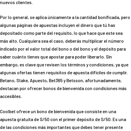
nuevos clientes.
Por lo general, se aplica únicamente a la cantidad bonificada, pero
algunas páginas de apuestas incluyen el dinero que tú has
depositado como parte del requisito, lo que hace que este sea
más alto. Cualquiera sea el caso, deberás multiplicar el número
indicado por el valor total del bono o del bono y el depósito para
saber cuánto tienes que apostar para poder liberarlo. Sin
embargo, es clave que revisen los términos y condiciones, ya que
algunas ofertas tienen requisitos de apuesta difíciles de cumplir.
Betano, Stake, Apuesto, Bet365 y Betsson, afortunadamente,
destacan por ofrecer bonos de bienvenida con condiciones más
accesibles.
Coolbet ofrece un bono de bienvenida que consiste en una
apuesta gratuita de S/50 con el primer depósito de S/50. Es una
de las condiciones más importantes que debes tener presente