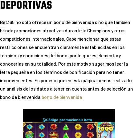
DEPORTIVAS
Bet365 no solo ofrece un bono de bienvenida sino que también
brinda promociones atractivas durante la Champions y otras
competiciones internacionales. Cabe mencionar que estas
restricciones se encuentran claramente establecidas en los
términos y condiciones del bono, por lo que es elementary
conocerlas en su totalidad. Por este motivo sugerimos leer la
letra pequeña en los términos de bonificación para no tener
inconvenientes. Es por eso que en esta página hemos realizado
un análisis de los datos a tener en cuenta antes de selección un
bono de bienvenida.
bono de bienvenida