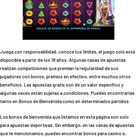
Juega con responsabilidad, conoce tus límites, el juego solo está
disponible a partir de los 18 años. Algunas casas de apuestas
realizan competiciones que premian la regularidad de sus
jugadores con bonos, premios en efectivo, entre muchos otros
beneficios. Las apuestas gratis son de un valor específico y
algunas veces están sujetas a condiciones. Puedes encontrarlas
tanto en Bonos de Bienvenida como en determinados partidos.
Los bonos de bienvenida que listamos en esta página son solo
para apuestas deportivas. Sin embargo, en las casas de apuestas
que te mencionamos, puedes encontrar bonos para casino e,