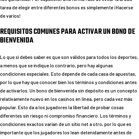
tarea de elegir entre diferentes bonos es simplemente ¡Hacerse
de varios!
REQUISITOS COMUNES PARA ACTIVAR UN BONO DE
BIENVENIDA
Lo que sí debes saber es que son válidos para todos los deportes,
a menos que se indique lo contrario, pero hay algunas
condiciones especiales. Esto depende de cada casa de apuestas,
por lo que hay que conocer bien los términos y condiciones antes
de activarlos. Un bono de bienvenida sin depósito es un concepto
relativamente nuevo en los casinos en línea, pero cada vez más
popular. Esto da a los jugadores la libertad de probar cosas
diferentes sin riesgo ni compromiso financiero. Los términos y
condiciones exactos varían de un sitio net a otro, por lo que es
importante que los jugadores los lean detenidamente antes de