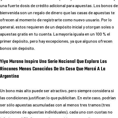
una fuerte dosis de crédito adicional para apuestas. Los bonos de
bienvenida son un regalo de dinero que las casas de apuestas te
ofrecen al momento de registrarte como nuevo usuario. Por lo
general, estos requieren de un depósito inicial y otorgan soles o
apuestas gratis en tu cuenta. La mayoría iguala en un 100 % el
primer depósito, pero hay excepciones, ya que algunos ofrecen
bonos sin depósito.
Yiya Murano Inspira Una Serie Nacional Que Explora Los
Rincones Menos Conocidos De Un Caso Que Marcó A La
Argentina
Un bono más alto puede ser atractivo, pero siempre considera si
las condiciones justifican lo que publicitan. En este caso, podrían
ser sólo apuestas acumuladas con al menos tres tramos (tres
selecciones de apuestas individuales), cada uno con cuotas no