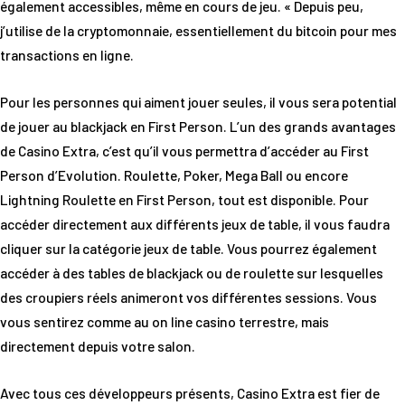
également accessibles, même en cours de jeu. « Depuis peu,
j’utilise de la cryptomonnaie, essentiellement du bitcoin pour mes
transactions en ligne.
Pour les personnes qui aiment jouer seules, il vous sera potential
de jouer au blackjack en First Person. L’un des grands avantages
de Casino Extra, c’est qu’il vous permettra d’accéder au First
Person d’Evolution. Roulette, Poker, Mega Ball ou encore
Lightning Roulette en First Person, tout est disponible. Pour
accéder directement aux différents jeux de table, il vous faudra
cliquer sur la catégorie jeux de table. Vous pourrez également
accéder à des tables de blackjack ou de roulette sur lesquelles
des croupiers réels animeront vos différentes sessions. Vous
vous sentirez comme au on line casino terrestre, mais
directement depuis votre salon.
Avec tous ces développeurs présents, Casino Extra est fier de