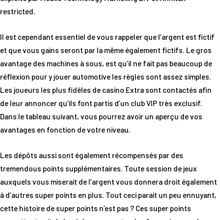
restricted.
Il est cependant essentiel de vous rappeler que l’argent est fictif
et que vous gains seront par la même également fictifs. Le gros
avantage des machines à sous, est qu’il ne fait pas beaucoup de
réflexion pour y jouer automotive les règles sont assez simples.
Les joueurs les plus fidèles de casino Extra sont contactés afin
de leur annoncer qu’ils font partis d’un club VIP très exclusif.
Dans le tableau suivant, vous pourrez avoir un aperçu de vos
avantages en fonction de votre niveau.
Les dépôts aussi sont également récompensés par des
tremendous points supplémentaires. Toute session de jeux
auxquels vous miserait de l’argent vous donnera droit également
à d’autres super points en plus. Tout ceci parait un peu ennuyant,
cette histoire de super points n’est pas ? Ces super points