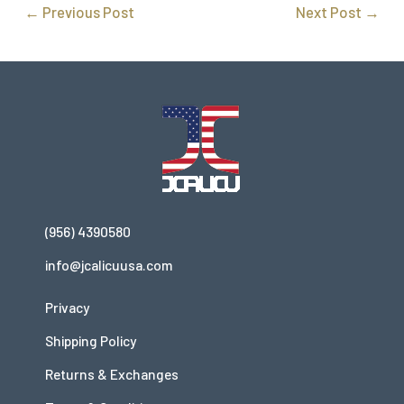
←
Previous Post
Next Post
→
(956) 4390580
info@jcalicuusa.com
Privacy
Shipping Policy
Returns & Exchanges