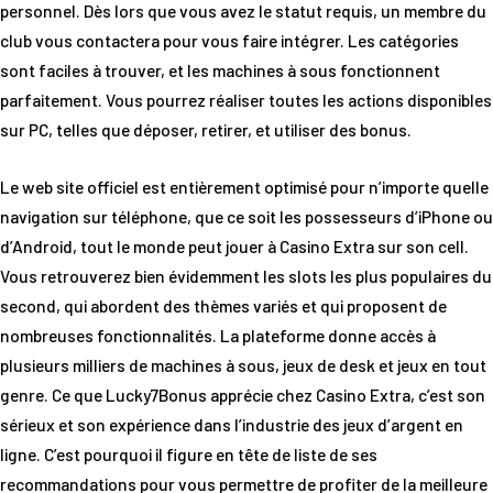
personnel. Dès lors que vous avez le statut requis, un membre du
club vous contactera pour vous faire intégrer. Les catégories
sont faciles à trouver, et les machines à sous fonctionnent
parfaitement. Vous pourrez réaliser toutes les actions disponibles
sur PC, telles que déposer, retirer, et utiliser des bonus.
Le web site officiel est entièrement optimisé pour n’importe quelle
navigation sur téléphone, que ce soit les possesseurs d’iPhone ou
d’Android, tout le monde peut jouer à Casino Extra sur son cell.
Vous retrouverez bien évidemment les slots les plus populaires du
second, qui abordent des thèmes variés et qui proposent de
nombreuses fonctionnalités. La plateforme donne accès à
plusieurs milliers de machines à sous, jeux de desk et jeux en tout
genre. Ce que Lucky7Bonus apprécie chez Casino Extra, c’est son
sérieux et son expérience dans l’industrie des jeux d’argent en
ligne. C’est pourquoi il figure en tête de liste de ses
recommandations pour vous permettre de profiter de la meilleure