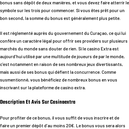
bonus sans dépôt de deux manières, et vous devez faire atterrir le
symbole sur les trois pour commencer. Si vous êtes prêt pour un
bon second, la somme du bonus est généralement plus petite.
Il est réglementé auprès du gouvernement du Curaçao, ce qui lui
confère un caractère légal pour offrir ses providers sur plusieurs
marchés du monde sans douter de rien. Si le casino Extra est
aujourd’hui utilisé par une multitude de joueurs de par le monde,
c’est notamment en raison de ses nombreux jeux divertissants,
mais aussi de ses bonus qui défient la concurrence. Comme
susmentionné, vous bénéficiez de nombreux bonus en vous
inscrivant sur la plateforme de casino extra.
Description Et Avis Sur Casinoextra
Pour profiter de ce bonus, il vous suffit de vous inscrire et de
faire un premier dépôt d’au moins 20€. Le bonus vous sera alors