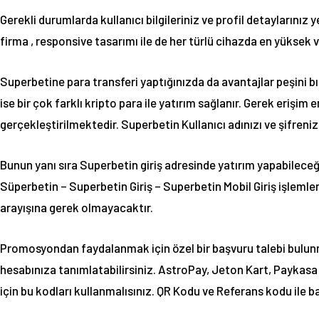
Gerekli durumlarda kullanıcı bilgileriniz ve profil detaylarınız 
firma , responsive tasarımı ile de her türlü cihazda en yüksek 
Superbetine para transferi yaptığınızda da avantajlar peşini b
ise bir çok farklı kripto para ile yatırım sağlanır. Gerek erişi
gerçekleştirilmektedir. Superbetin Kullanıcı adınızı ve şifreni
Bunun yanı sıra Superbetin giriş adresinde yatırım yapabileceğ
Süperbetin – Superbetin Giriş – Superbetin Mobil Giriş işlemler
arayışına gerek olmayacaktır.
Promosyondan faydalanmak için özel bir başvuru talebi bulu
hesabınıza tanımlatabilirsiniz. AstroPay, Jeton Kart, Paykasa
için bu kodları kullanmalısınız. QR Kodu ve Referans kodu ile b