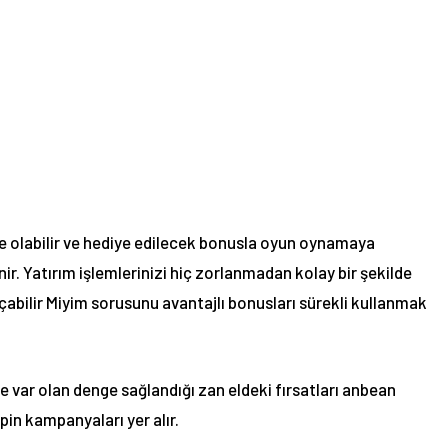
ye olabilir ve hediye edilecek bonusla oyun oynamaya
ir. Yatırım işlemlerinizi hiç zorlanmadan kolay bir şekilde
Açabilir Miyim sorusunu avantajlı bonusları sürekli kullanmak
 var olan denge sağlandığı zan eldeki fırsatları anbean
pin kampanyaları yer alır.