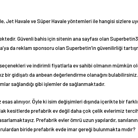
le, Jet Havale ve Süper Havale yöntemleri ile hangisi sizlere uy
emektedir. Güvenli bahis için sitenin ana sayfası olan Superbetin
a’ya da reklam sponsoru olan Superbetin’in güvenilirliği tartış
eçenekleri ve indirimli fiyatlarla ev sahibi olmanın mümkün o
 bir gidişatı da anbean değerlendirme olanağını bulabilirsiniz.
ımlar sağlandığı gibi işlemler de sağlanmaktadır.
 esas alınıyor. Öyle ki isim değişimleri dışında içerikte bir far
arlak kesitlerde prefabrik ev değil daha çok çelik evlerimiz ter
tasarlamaktayız. Prefabrik evler ömrü uzun yapılardır, sanılanın
ulardan biride prefabrik evde imar gereği bulunmakta mıdır?