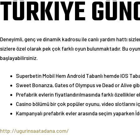
TÜRKIYE GÜNC
Deneyimli, genç ve dinamik kadrosu ile canlı yardım hattı siz
sizlere özel olarak pek çok farklı oyun bulunmaktadır. Bu oyunl
başlayabilirsiniz.
Superbetin Mobil Hem Android Tabanlı hemde IOS Tabanl
Sweet Bonanza, Gates of Olympus ve Dead or Alive gibi o
Prefabrik evlerin fiyatlandırılmasında farklı özellikler e
Casino bölümü bir çok popüler oyunu, video slotlarını 
Kampanyalı prefabrik evler arasında seçim yaparken İde
http://ugurinsaatadana.com/