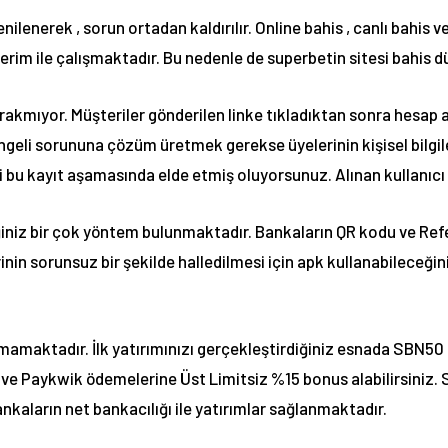
yenilenerek , sorun ortadan kaldırılır. Online bahis , canlı bahis
verim ile çalışmaktadır. Bu nedenle de superbetin sitesi bahis d
ırakmıyor. Müşteriler gönderilen linke tıkladıktan sonra hesap 
m engeli sorununa çözüm üretmek gerekse üyelerinin kişisel bilgil
zi bu kayıt aşamasında elde etmiş oluyorsunuz. Alınan kullanıcı
iniz bir çok yöntem bulunmaktadır. Bankaların QR kodu ve Refer
inin sorunsuz bir şekilde halledilmesi için apk kullanabileceği
nmamaktadır. İlk yatırımınızı gerçekleştirdiğiniz esnada SB
 ve Paykwik ödemelerine Üst Limitsiz %15 bonus alabilirsiniz.
ankaların net bankacılığı ile yatırımlar sağlanmaktadır.