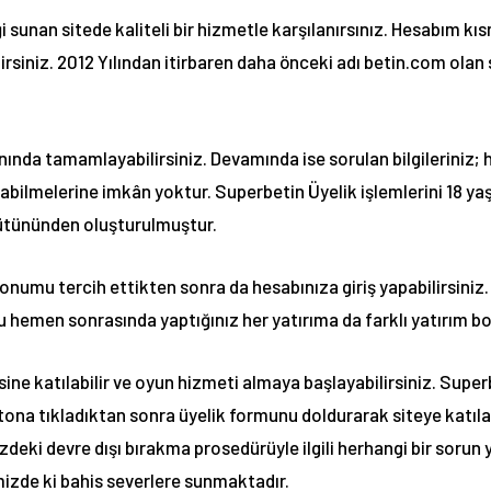
ği sunan sitede kaliteli bir hizmetle karşılanırsınız. Hesabım k
siniz. 2012 Yılından itirbaren daha önceki adı betin.com olan s
anında tamamlayabilirsiniz. Devamında ise sorulan bilgileriniz; 
labilmelerine imkân yoktur. Superbetin Üyelik işlemlerini 18 yaş
bütününden oluşturulmuştur.
numu tercih ettikten sonra da hesabınıza giriş yapabilirsiniz. 
su hemen sonrasında yaptığınız her yatırıma da farklı yatırım b
 katılabilir ve oyun hizmeti almaya başlayabilirsiniz. Superb
ona tıkladıktan sonra üyelik formunu doldurarak siteye katılabil
izdeki devre dışı bırakma prosedürüyle ilgili herhangi bir sorun
mizde ki bahis severlere sunmaktadır.