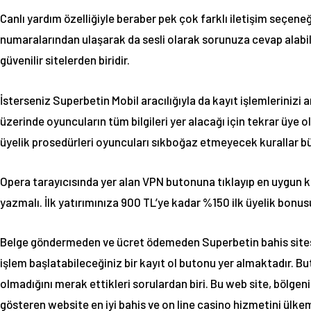
Canlı yardım özelliğiyle beraber pek çok farklı iletişim seçene
numaralarından ulaşarak da sesli olarak sorunuza cevap alabilir
güvenilir sitelerden biridir.
İsterseniz Superbetin Mobil aracılığıyla da kayıt işlemlerinizi 
üzerinde oyuncuların tüm bilgileri yer alacağı için tekrar üye o
üyelik prosedürleri oyuncuları sıkboğaz etmeyecek kurallar 
Opera tarayıcısında yer alan VPN butonuna tıklayıp en uygun ko
yazmalı. İlk yatırımınıza 900 TL’ye kadar %150 ilk üyelik bonu
Belge göndermeden ve ücret ödemeden Superbetin bahis sitesine
işlem başlatabileceğiniz bir kayıt ol butonu yer almaktadır. But
olmadığını merak ettikleri sorulardan biri. Bu web site, bölgen
gösteren website en iyi bahis ve on line casino hizmetini ülke