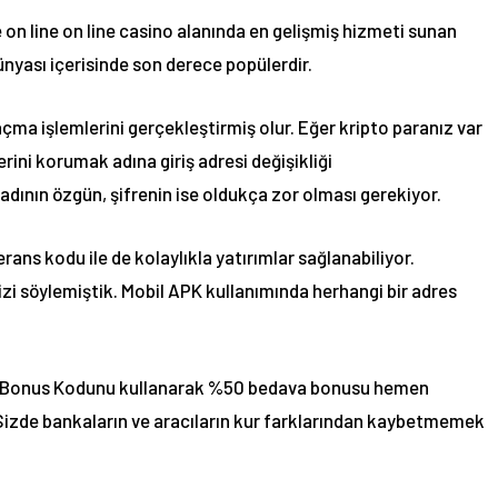
 ve on line on line casino alanında en gelişmiş hizmeti sunan
ünyası içerisinde son derece popülerdir.
açma işlemlerini gerçekleştirmiş olur. Eğer kripto paranız var
erini korumak adına giriş adresi değişikliği
 adının özgün, şifrenin ise oldukça zor olması gerekiyor.
ans kodu ile de kolaylıkla yatırımlar sağlanabiliyor.
nizi söylemiştik. Mobil APK kullanımında herhangi bir adres
N50 Bonus Kodunu kullanarak %50 bedava bonusu hemen
 Sizde bankaların ve aracıların kur farklarından kaybetmemek