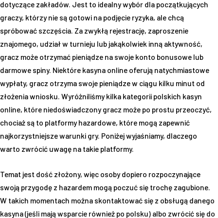
dotyczące zakładów. Jest to idealny wybór dla początkujących
graczy, którzy nie są gotowi na podjęcie ryzyka, ale chcą
spróbować szczęścia. Za zwykłą rejestrację, zaproszenie
znajomego, udział w turnieju lub jakąkolwiek inną aktywność,
gracz może otrzymać pieniądze na swoje konto bonusowe lub
darmowe spiny. Niektóre kasyna online oferują natychmiastowe
wypłaty, gracz otrzyma swoje pieniądze w ciągu kilku minut od
złożenia wniosku. Wyróżniliśmy kilka kategorii polskich kasyn
online, które niedoświadczony gracz może po prostu przeoczyć,
chociaż są to platformy hazardowe, które mogą zapewnić
najkorzystniejsze warunki gry. Poniżej wyjaśniamy, dlaczego
warto zwrócić uwagę na takie platformy.
Temat jest dość złożony, więc osoby dopiero rozpoczynające
swoją przygodę z hazardem mogą poczuć się trochę zagubione.
W takich momentach można skontaktować się z obsługą danego
kasyna (jeśli mają wsparcie również po polsku) albo zwrócić się do