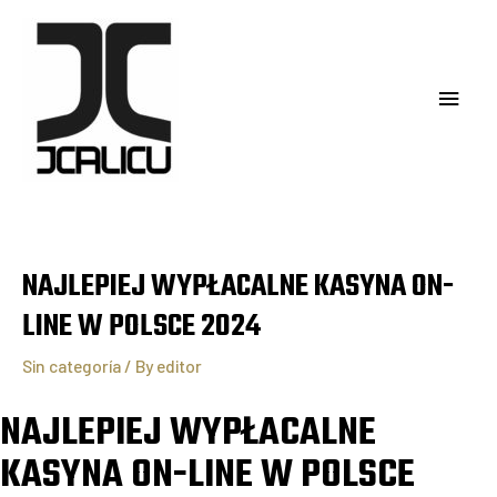
NAJLEPIEJ WYPŁACALNE KASYNA ON-
LINE W POLSCE 2024
Sin categoría
/ By
editor
NAJLEPIEJ WYPŁACALNE
KASYNA ON-LINE W POLSCE