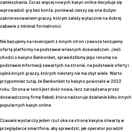
zamieszkania. Coraz więcej nowych kasyn online decyduje się
wprowadzić grę bez konta, ponieważ cieszy się ona dużym
zainteresowaniem graczy, którym zależy wyłącznie na dobrej
zabawie z minimal formalności.
Nie bazujemy na recenzjach z innych stron i zawsze testujemy
ofertę platformy na podstawie własnych doświadczeń. Jeśli
chodzi o kasyno Bankonbet, sprawdziliśmy jego renomę na
podstawie informacji zawartych na stronie, na podstawie oferty i
opinii innych graczy, których niestety nie ma zbyt wiele. Warto
przypomnieć tutaj, że Bankonbet to kasyno powstałe w 2022
roku. Strona w teorii jest dość nowa, lecz zarządzana przez
doświadczoną firmę Rabidi, która nadzoruje działanie kilku innych
popularnych kasyn online.
Czasami wystarczy jeden rzut oka na stronę kasyna otwartą w
przeglądarce smartfona, aby sprawdzić, jak operator poradził