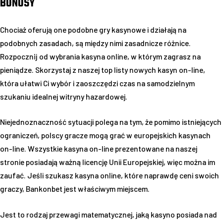
BONUSY
Chociaż oferują one podobne gry kasynowe i działają na
podobnych zasadach, są między nimi zasadnicze różnice.
Rozpocznij od wybrania kasyna online, w którym zagrasz na
pieniądze. Skorzystaj z naszej top listy nowych kasyn on-line,
która ułatwi Ci wybór i zaoszczędzi czas na samodzielnym
szukaniu idealnej witryny hazardowej.
Niejednoznaczność sytuacji polega na tym, że pomimo istniejących
ograniczeń, polscy gracze mogą grać w europejskich kasynach
on-line. Wszystkie kasyna on-line prezentowane na naszej
stronie posiadają ważną licencję Unii Europejskiej, więc można im
zaufać. Jeśli szukasz kasyna online, które naprawdę ceni swoich
graczy, Bankonbet jest właściwym miejscem.
Jest to rodzaj przewagi matematycznej, jaką kasyno posiada nad