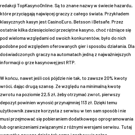
redakcji TopKasynoOnline. Są to znane nazwy w świecie hazardu,
które przyciągają najwięcej graczy z całego świata. Przykładem
klasycznych kasyn jest CasinoEuro, Betsson i Betsafe. Przez
ostatnie kilka dziesięcioleci przeciętne kasyno, choć różniące się
pod wieloma względami od swoich konkurentów, było do nich
podobne pod względem oferowanych gier i sposobu działania. Dla
doświadczonych graczy na automatach jedną z najważniejszych
informacji o grze kasynowej jest RTP.
W końcu, nawet jeśli coś pójdzie nie tak, to zawsze 20% kwoty
wróci, dając drugą szansę. Ze względu na minimalną kwotę
zwrotu na poziomie 22,5 zł, żeby otrzymać zwrot, pierwszy
depozyt powinien wynosić przynajmniej 113 zł. Dzięki temu
użytkownik zawsze korzysta z serwisu w ten sam sposób i nie
musi przejmować się pobieraniem dodatkowego oprogramowania
lub ograniczeniami związanymi z różnymi wersjami serwisu. Tutaj
wszystko zawsze działa tak samo i zachowuje pełną