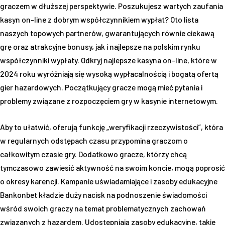
graczem w dłuższej perspektywie. Poszukujesz wartych zaufania
kasyn on-line z dobrym współczynnikiem wypłat? Oto lista
naszych topowych partnerów, gwarantujących równie ciekawą
grę oraz atrakcyjne bonusy, jak i najlepsze na polskim rynku
współczynniki wypłaty. Odkryj najlepsze kasyna on-line, które w
2024 roku wyróżniają się wysoką wypłacalnością i bogatą ofertą
gier hazardowych. Początkujący gracze mogą mieć pytania i
problemy związane z rozpoczęciem gry w kasynie internetowym.
Aby to ułatwić, oferują funkcję „weryfikacji rzeczywistości”, która
w regularnych odstępach czasu przypomina graczom o
całkowitym czasie gry. Dodatkowo gracze, którzy chcą
tymczasowo zawiesić aktywność na swoim koncie, mogą poprosić
o okresy karencji. Kampanie uświadamiające i zasoby edukacyjne
Bankonbet kładzie duży nacisk na podnoszenie świadomości
wśród swoich graczy na temat problematycznych zachowań
związanych z hazardem. Udostępniają zasoby edukacyjne, takie