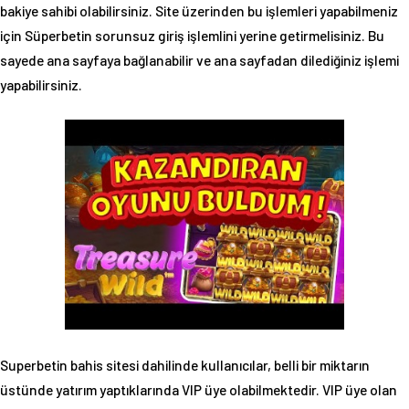
bakiye sahibi olabilirsiniz. Site üzerinden bu işlemleri yapabilmeniz
için Süperbetin sorunsuz giriş işlemlini yerine getirmelisiniz. Bu
sayede ana sayfaya bağlanabilir ve ana sayfadan dilediğiniz işlemi
yapabilirsiniz.
Superbetin bahis sitesi dahilinde kullanıcılar, belli bir miktarın
üstünde yatırım yaptıklarında VIP üye olabilmektedir. VIP üye olan