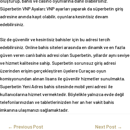
oluşturup, bahis ve casino oyunlarına dahil olabilirsiniz.
Süperbetin VNP Ayaları; VNP ayarları yaparak da süperbetin giriş
adresine anında kayıt olabilir, oyunlara kesintisiz devam
edebilirsiniz.
Siz de güvenilir ve kesintisiz bahisler için bu adresi tercih
edebilirsiniz. Online bahis siteleri arasında en dinamik ve en fazla
güven veren canlı bahis adresi olan Superbetin, yıllardır aynı seviye
ve hizmet kalitesine sahip. Superbetin sorunsuz giriş adresi
üzerinden erişim gerçekleştiren üyelere Curaçao oyun
komisyonundan alınan lisans ile güvenilir hizmetler sunulmakta.
Superbetin Yeni Adres bahis sitesinde mobil yeni adresi ile
kullanıcılarına hizmet vermektedir. Böylelikle yalnızca evde değil
telefonlarınızdan ve tabletlerinizden her an her vakit bahis
imkanına ulaşmanızı sağlamaktadır.
←
Previous Post
Next Post
→