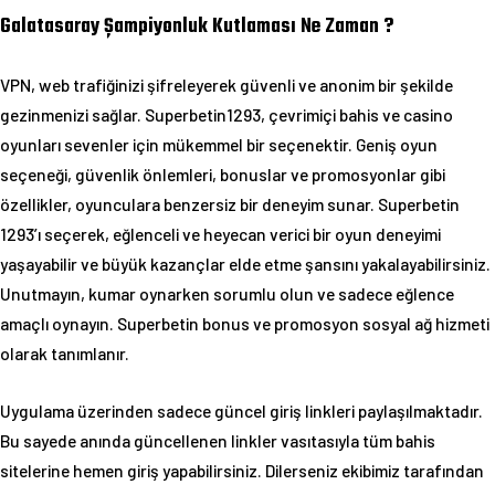
Galatasaray Şampiyonluk Kutlaması Ne Zaman ?
VPN, web trafiğinizi şifreleyerek güvenli ve anonim bir şekilde
gezinmenizi sağlar. Superbetin1293, çevrimiçi bahis ve casino
oyunları sevenler için mükemmel bir seçenektir. Geniş oyun
seçeneği, güvenlik önlemleri, bonuslar ve promosyonlar gibi
özellikler, oyunculara benzersiz bir deneyim sunar. Superbetin
1293’ı seçerek, eğlenceli ve heyecan verici bir oyun deneyimi
yaşayabilir ve büyük kazançlar elde etme şansını yakalayabilirsiniz.
Unutmayın, kumar oynarken sorumlu olun ve sadece eğlence
amaçlı oynayın. Superbetin bonus ve promosyon sosyal ağ hizmeti
olarak tanımlanır.
Uygulama üzerinden sadece güncel giriş linkleri paylaşılmaktadır.
Bu sayede anında güncellenen linkler vasıtasıyla tüm bahis
sitelerine hemen giriş yapabilirsiniz. Dilerseniz ekibimiz tarafından