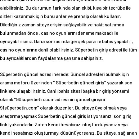
alabilirsiniz. Bu durumun farkında olan ekibi, kısa bir tecrübe ile
sizleri kazanmak için bunu anlar ve prensip olarak kullanır.
Dilediğiniz zaman siteye erişim sağlayabilir ve nakit yatırımda
bulunmadan önce , casino oyunlarını deneme maksadı ile
oynayabilirsiniz. Daha sonrasında gerçek para ile bahis yapabilir ,
casino oyunlarına dahil olabilirsiniz. Süperbetin giriş adresi ile tüm
bu ayrıcalıklardan faydalanma şansına sahipsiniz.
Süperbetin güncel adresi nerede; Güncel adresleri bulmak için
arama motoru üzerinden ‘’ Süperbetin güncel giriş’’ yazarak son
linklere ulaşabilirsiniz. Canlı bahis sitesi başka bir giriş yöntemi
olarak ‘’90süperbetin.com adresinin güncel girişini
91süperbetin.com’’ olarak düzenler. Bu siteye üye olmak veya
araştırma yapmak Superbetin güncel giriş istiyorsanız, son giriş
linki yukarıdadır. Zaten kendi hesabınızı oluşturduysanız veya
kendi hesabınızı oluşturmayı düşünüyorsanız. Bu siteye, sağlanan