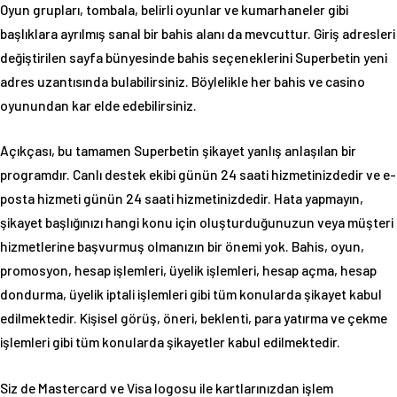
Oyun grupları, tombala, belirli oyunlar ve kumarhaneler gibi
başlıklara ayrılmış sanal bir bahis alanı da mevcuttur. Giriş adresleri
değiştirilen sayfa bünyesinde bahis seçeneklerini Superbetin yeni
adres uzantısında bulabilirsiniz. Böylelikle her bahis ve casino
oyunundan kar elde edebilirsiniz.
Açıkçası, bu tamamen Superbetin şikayet yanlış anlaşılan bir
programdır. Canlı destek ekibi günün 24 saati hizmetinizdedir ve e-
posta hizmeti günün 24 saati hizmetinizdedir. Hata yapmayın,
şikayet başlığınızı hangi konu için oluşturduğunuzun veya müşteri
hizmetlerine başvurmuş olmanızın bir önemi yok. Bahis, oyun,
promosyon, hesap işlemleri, üyelik işlemleri, hesap açma, hesap
dondurma, üyelik iptali işlemleri gibi tüm konularda şikayet kabul
edilmektedir. Kişisel görüş, öneri, beklenti, para yatırma ve çekme
işlemleri gibi tüm konularda şikayetler kabul edilmektedir.
Siz de Mastercard ve Visa logosu ile kartlarınızdan işlem