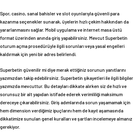
Spor, casino, sanal bahisler ve slot oyunlarıyla güvenli para
kazanma seçenekler sunarak, üyelerin hızlı çekim hakkından da
yararlanmasını sağlar. Mobil uygulama ve internet masa üstü
format üzerinden anında giriş yapabilirsiniz. Mevcut Superbetin
oturum açma prosedürüyle ilgili sorunları veya yasal engelleri
kaldırmak için yeni bir adres belirlendi.
Superbetin güvenilir mi diye merak ettiğiniz sorunun yanıtlarını
yazımızdan takip edebilirsiniz. Superbetin şikayetleri ile ilgili bilgiler
yazımızda mevcuttur. Bu detayları dikkate alırken siz de hızlı ve
sorunsuz bir alt yapıdan istifade ederek verimliliği maksimum
dereceye çıkarabilirsiniz. Giriş adımlarında sorun yaşamamak için
hem dimension verdiğimiz ipuçlarını hem de kayıt aşamasında
dikkatimize sunulan genel kuralları ve şartları incelemeye almanız
gerekiyor.