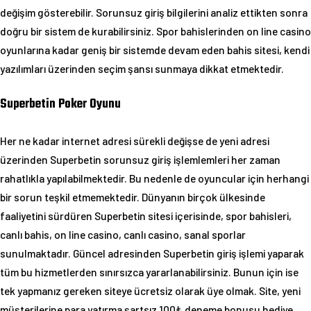
değişim gösterebilir. Sorunsuz giriş bilgilerini analiz ettikten sonra
doğru bir sistem de kurabilirsiniz. Spor bahislerinden on line casino
oyunlarına kadar geniş bir sistemde devam eden bahis sitesi, kendi
yazılımları üzerinden seçim şansı sunmaya dikkat etmektedir.
Superbetin Poker Oyunu
Her ne kadar internet adresi sürekli değişse de yeni adresi
üzerinden Superbetin sorunsuz giriş işlemlemleri her zaman
rahatlıkla yapılabilmektedir. Bu nedenle de oyuncular için herhangi
bir sorun teşkil etmemektedir. Dünyanın birçok ülkesinde
faaliyetini sürdüren Superbetin sitesi içerisinde, spor bahisleri,
canlı bahis, on line casino, canlı casino, sanal sporlar
sunulmaktadır. Güncel adresinden Superbetin giriş işlemi yaparak
tüm bu hizmetlerden sınırsızca yararlanabilirsiniz. Bunun için ise
tek yapmanız gereken siteye ücretsiz olarak üye olmak. Site, yeni
müşterilerine para yatırma şartsız 100₺ deneme bonusu hediye