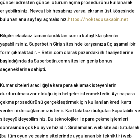
güncel adresten güncel oturum açma prosedürünü kullanarak
erişebilirsiniz. Mevcut bir hesabınız varsa, ekranın üst köşesinde
bulunan ana sayfayı açmalısınız.
https://noktadusakabin.net
Bilgiler eksiksiz tamamlandıktan sonra kolaylıkla işlemler
yapabilirsiniz. Superbetin Giriş sitesinde karşısınıza üç aşamalı bir
form çıkmaktadır. – Betin.com olarak pazardaki ilk faaliyetlerine
başladığında da Superbetin.com sitesi en geniş bonus
seçeneklerine sahipti.
Kumar siteleri aracılığıyla kara para aklamak isteyenlerin
durdurulması zor olduğu için belgeler istenmektedir. Ayrıca para
çekme prosedürünü gerçekleştirmek için kullanılan kredi kartı
verilerini de sağlamanız istenir. Karttaki bazı bulguları kapatabilir ve
siteyeyükleyebilirsiniz. Bu teknolojiler ile para çekme işlemleri
sonrasında çok kolay ve hızlıdır. Sıralamalar, web site adı tutularak
(bu tüm oyun ve casino sitelerinde uygulanan bir tekniktir) web