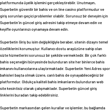
platformunda üyelik işlemini gerçekleştirebilir. Unutmayın,
Superbetin güvenilir bir bahis ve on line casino platformudur ve
giriş sorunları geçici problemler olabilir. Sorunsuz bir deneyim için
Superbetin’in güncel giriş adresini takip etmeye devam edin ve
keyifle oyunlarınızı oynamaya devam edin.
Superbetin Giriş bu isim değişikliğiyle beraber, sitenin dizaynı temel
özelliklerini korumuştur. Kullanıcı dostu arayüzüne sahip olan
sizte hizmetlerini sorunsuz bir şekilde vermektedir. Bir çok farklı
bahis seçeneğini bünyesinde bulunduran site her binlerce bahis
imkanını kullanıcılarına ulaştırmaktadır. Superbetin Yeni Adres spor
bahisleri başta olmak üzere, canlı bahis de oynayabileceğiniz bir
platformdur. Oldukça kaliteli bahis imkanlarını bulunduran web
site kesintisiz olarak çalışmaktadır. Superbetin güncel giriş
linklerini buradan takip edebilirsiniz.
Superbetin markasından gelen kurallar ve işlemler, bu bağlamda