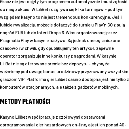
Gracz nie jest objęty tym programem automatycznie i musi zgłosić
do niego akces. W LiliBet rozgrywa się kilka turniejów – pod tym
względem kasyno to nie jest tremendous konkurencyjne. Jeśli
lubicie rywalizację, możecie dołączyć do turnieju Play’n GO z pulą
nagród EUR lub do loterii Drops & Wins organizowanej przez
Pragmatic Play w kasynie na żywo. Są jednak one ograniczone
czasowo i w chwili, gdy opublikujemy ten artykuł, zapewne
operator zorganizuje inne konkursy z nagrodami. W kasynie
LiliBet nie są oferowane premie bez depozytu – chyba, że
weźmiemy pod uwagę bonus urodzinowy przyznawany wszystkim
graczom VIP. Platforma gier Lilibet casino dostępna jest nie tylko z
komputerów stacjonarnych, ale także z gadżetów mobilnych.
METODY PŁATNOŚCI
Kasyno Lilibet współpracuje z czołowymi dostawcami
oprogramowania i gier hazardowych on-line, a jest ich ponad 40-