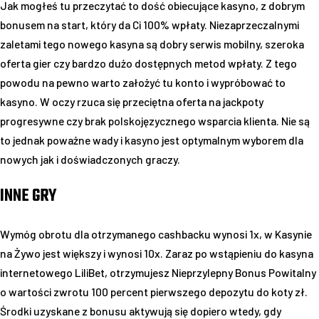
Jak mogłeś tu przeczytać to dość obiecujące kasyno, z dobrym
bonusem na start, który da Ci 100% wpłaty. Niezaprzeczalnymi
zaletami tego nowego kasyna są dobry serwis mobilny, szeroka
oferta gier czy bardzo dużo dostępnych metod wpłaty. Z tego
powodu na pewno warto założyć tu konto i wypróbować to
kasyno. W oczy rzuca się przeciętna oferta na jackpoty
progresywne czy brak polskojęzycznego wsparcia klienta. Nie są
to jednak poważne wady i kasyno jest optymalnym wyborem dla
nowych jak i doświadczonych graczy.
INNE GRY
Wymóg obrotu dla otrzymanego cashbacku wynosi 1x, w Kasynie
na Żywo jest większy i wynosi 10x. Zaraz po wstąpieniu do kasyna
internetowego LiliBet, otrzymujesz Nieprzylepny Bonus Powitalny
o wartości zwrotu 100 percent pierwszego depozytu do koty zł.
Środki uzyskane z bonusu aktywują się dopiero wtedy, gdy