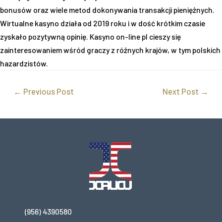
bonusów oraz wiele metod dokonywania transakcji pieniężnych.
Wirtualne kasyno działa od 2019 roku i w dość krótkim czasie
zyskało pozytywną opinię. Kasyno on-line pl cieszy się
zainteresowaniem wśród graczy z różnych krajów, w tym polskich
hazardzistów.
←
Previous Post
Next Post
→
(956) 4390580