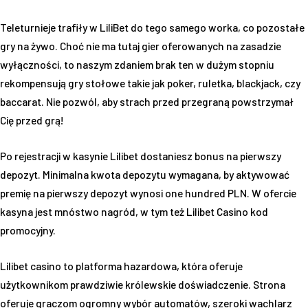
Teleturnieje trafiły w LiliBet do tego samego worka, co pozostałe
gry na żywo. Choć nie ma tutaj gier oferowanych na zasadzie
wyłączności, to naszym zdaniem brak ten w dużym stopniu
rekompensują gry stołowe takie jak poker, ruletka, blackjack, czy
baccarat. Nie pozwól, aby strach przed przegraną powstrzymał
Cię przed grą!
Po rejestracji w kasynie Lilibet dostaniesz bonus na pierwszy
depozyt. Minimalna kwota depozytu wymagana, by aktywować
premię na pierwszy depozyt wynosi one hundred PLN. W ofercie
kasyna jest mnóstwo nagród, w tym też Lilibet Casino kod
promocyjny.
Lilibet casino to platforma hazardowa, która oferuje
użytkownikom prawdziwie królewskie doświadczenie. Strona
oferuje graczom ogromny wybór automatów, szeroki wachlarz