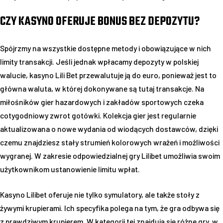
CZY KASYNO OFERUJE BONUS BEZ DEPOZYTU?
Spójrzmy na wszystkie dostępne metody i obowiązujące w nich
limity transakcji. Jeśli jednak wpłacamy depozyty w polskiej
walucie, kasyno Lili Bet przewalutuje ją do euro, ponieważ jest to
główna waluta, w której dokonywane są tutaj transakcje. Na
miłośników gier hazardowych i zakładów sportowych czeka
cotygodniowy zwrot gotówki. Kolekcja gier jest regularnie
aktualizowana o nowe wydania od wiodących dostawców, dzięki
czemu znajdziesz stały strumień kolorowych wrażeń i możliwości
wygranej. W zakresie odpowiedzialnej gry Lilibet umożliwia swoim
użytkownikom ustanowienie limitu wpłat.
Kasyno Lilibet oferuje nie tylko symulatory, ale także stoły z
żywymi krupierami. Ich specyfika polega na tym, że gra odbywa się
z prawdziwym krupierem. W kategorii tej znajdują się różne gry, w